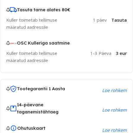
Tasuta tarne alates 80€
Kuller toimetab tellimuse
1 päev
Tasuta
määratud aadressile
OSC Kulleriga saatmine
Kuller toimetab tellimuse
1-3 Päeva
3 eur
määratud aadressile
Tootegarantii 1 Aasta
Loe rohkem
14-päevane
Loe rohkem
taganemistähtaeg
Ohutuskaart
Loe rohkem