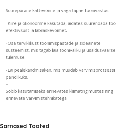
–
Suurepärane kattevõime ja väga täpne toonivastus.
-Kiire ja ökonoomne kasutada, aidates suurendada töö
efektiivsust ja läbilaskevõimet.
-Osa terviklikust toonimispastade ja sideainete
süsteemist, mis tagab laia toonivaliku ja usaldusväärse
tulemuse.
-Lai pealekandmisaken, mis muudab värvimisprotsessi
paindlikuks.
–
Sobib kasutamiseks erinevates kliimatingimustes ning
erinevate värvimistehnikatega.
Sarnased Tooted