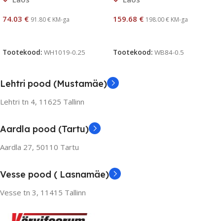
74.03
€
159.68
€
91.80
€
KM-ga
198.00
€
KM-ga
Lisa Korvi
Lisa Korvi
Tootekood:
WH1019-0.25
Tootekood:
WB84-0.5
Lehtri pood (Mustamäe)
Lehtri tn 4,
11625 Tallinn
Aardla pood (Tartu)
Aardla 27, 50110 Tartu
Vesse pood ( Lasnamäe)
Vesse tn 3, 11415 Tallinn