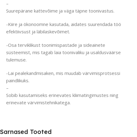
–
Suurepärane kattevõime ja väga täpne toonivastus.
-Kiire ja ökonoomne kasutada, aidates suurendada töö
efektiivsust ja läbilaskevõimet.
-Osa terviklikust toonimispastade ja sideainete
süsteemist, mis tagab laia toonivaliku ja usaldusväärse
tulemuse.
-Lai pealekandmisaken, mis muudab värvimisprotsessi
paindlikuks.
–
Sobib kasutamiseks erinevates kliimatingimustes ning
erinevate värvimistehnikatega.
Sarnased Tooted