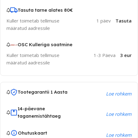
Tasuta tarne alates 80€
Kuller toimetab tellimuse
1 päev
Tasuta
määratud aadressile
OSC Kulleriga saatmine
Kuller toimetab tellimuse
1-3 Päeva
3 eur
määratud aadressile
Tootegarantii 1 Aasta
Loe rohkem
14-päevane
Loe rohkem
taganemistähtaeg
Ohutuskaart
Loe rohkem