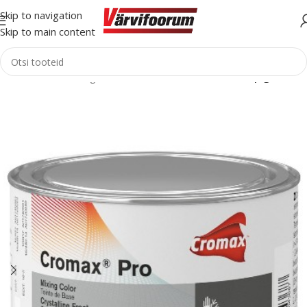
Skip to navigation
Skip to main content
ileht
Autovärvid
Pigmendid/sideained
Cromax® Pro pigmendid