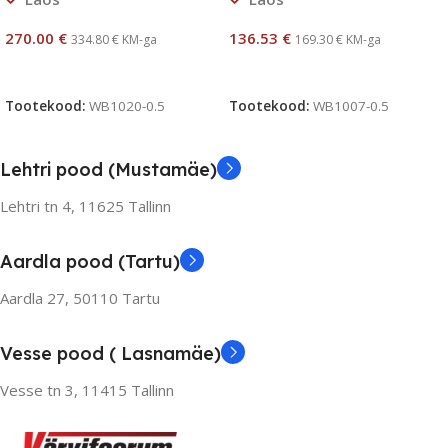
270.00
€
136.53
€
334.80
€
KM-ga
169.30
€
KM-ga
Lisa Korvi
Lisa Korvi
Tootekood:
WB1020-0.5
Tootekood:
WB1007-0.5
Lehtri pood (Mustamäe)
Lehtri tn 4,
11625 Tallinn
Aardla pood (Tartu)
Aardla 27, 50110 Tartu
Vesse pood ( Lasnamäe)
Vesse tn 3, 11415 Tallinn