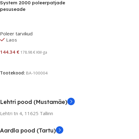
System 2000 poleerpatjade
pesuseade
Poleer tarvikud
Laos
144.34
€
178.98
€
KM-ga
Lisa Korvi
Tootekood:
BA-100004
Lehtri pood (Mustamäe)
Lehtri tn 4,
11625 Tallinn
Aardla pood (Tartu)