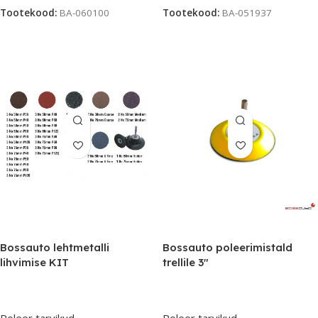
Tootekood:
BA-060100
Tootekood:
BA-051937
Bossauto lehtmetalli
Bossauto poleerimistald
lihvimise KIT
trellile 3″
Poleer tarvikud
Poleer tarvikud