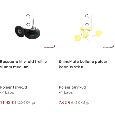
Bossauto lihvtald trellile
ShineMate kollane poleer
50mm medium
koonus 5tk KIT
Poleer tarvikud
Poleer tarvikud
Laos
Laos
11.45
€
7.62
€
14.20
€
KM-ga
9.45
€
KM-ga
Lisa Korvi
Lisa Korvi