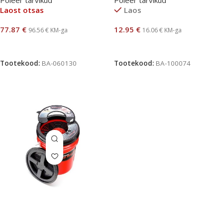
Laost otsas
Laos
77.87
€
12.95
€
96.56
€
KM-ga
16.06
€
KM-ga
Loe Edasi
Lisa Korvi
Tootekood:
BA-060130
Tootekood:
BA-100074