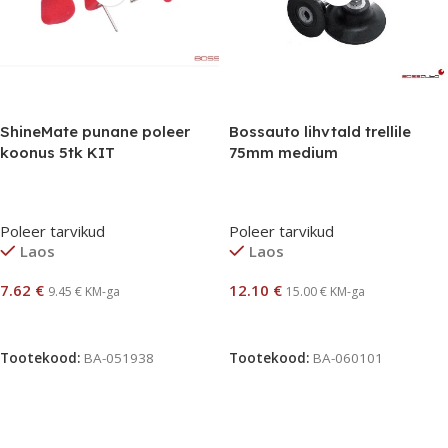
ShineMate punane poleer
Bossauto lihvtald trellile
koonus 5tk KIT
75mm medium
Poleer tarvikud
Poleer tarvikud
Laos
Laos
7.62
€
12.10
€
9.45
€
KM-ga
15.00
€
KM-ga
Lisa Korvi
Lisa Korvi
Tootekood:
BA-051938
Tootekood:
BA-060101