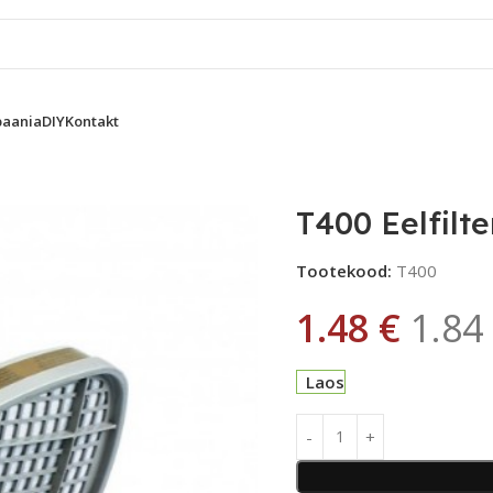
aania
DIY
Kontakt
 Eelfilter 6941&6942 söemaskile 1tk
T400 Eelfilt
Tootekood:
T400
1.48
€
1.84
Laos