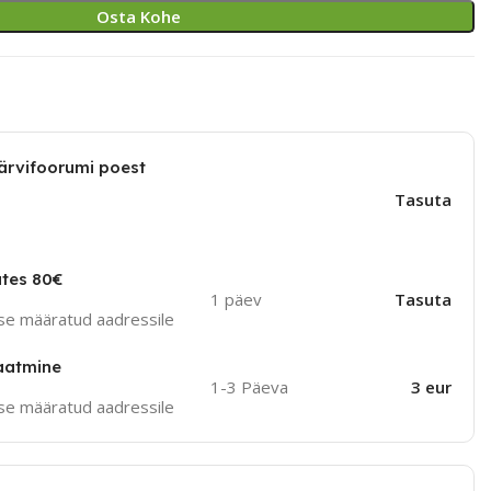
Osta Kohe
ärvifoorumi poest
Tasuta
ates 80€
1 päev
Tasuta
use määratud aadressile
aatmine
1-3 Päeva
3 eur
use määratud aadressile