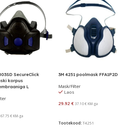
803SD SecureClick
3M 4251 poolmask FFA1P2D
ski korpus
Mask/Filter
mbraaniga L
Laos
lter
29.92
€
37.10
€
KM-ga
Lisa Korvi
67.75
€
KM-ga
Tootekood:
T4251
rvi