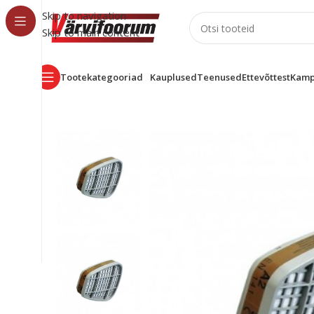
Skip to navigation
Skip to main content
Tootekategooriad
Kauplused
Teenused
Ettevõttest
Kamp
Esileht
Tarvikud
Isikukaitsevahendid
Mask/Filter
T400