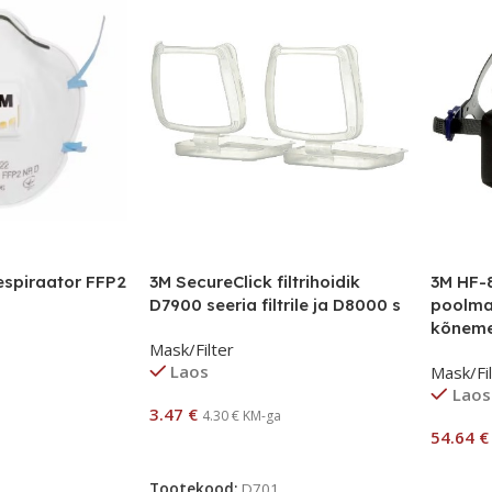
espiraator FFP2
3M SecureClick filtrihoidik
3M HF-
D7900 seeria filtrile ja D8000 s
poolma
kõneme
Mask/Filter
Laos
Mask/Fi
Laos
3.47
€
4.30
€
KM-ga
54.64
€
Lisa Korvi
Lisa Ko
Tootekood:
D701