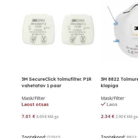
3M SecureClick tolmufilter. P1R
3M 8822 Tolmur
vahetatav 1 paar
klapiga
Mask/Filter
Mask/Filter
Laost otsas
Laos
7.01
€
2.34
€
8.69
€
KM-ga
2.90
€
KM-ga
Loe Edasi
Lisa Korvi
Tootekood:
D7915
Tootekood:
8822