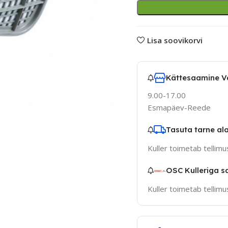
Lisa soovikorvi
Kättesaamine V
9.00-17.00
Esmapäev-Reede
Tasuta tarne al
Kuller toimetab tellim
OSC Kulleriga s
Kuller toimetab tellim