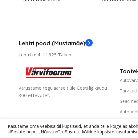
Lehtri pood (Mustamäe)
Lehtri tn 4,
11625 Tallinn
Toote
Autovärv
Varustame regulaarselt üle Eesti ligikaudu
Tarvikud
300 ettevõtet.
Seadme
Autohoo
Aerograa
Kasutame oma veebisaidil küpsiseid, et anda teile kõige asjakoh
klõpsate nupul „Nõustun”, nõustute kõikide küpsiste kasutamis