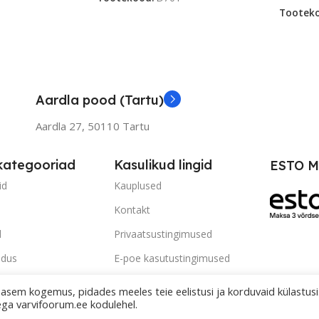
Tootek
Aardla pood (Tartu)
Aardla 27, 50110 Tartu
kategooriad
Kasulikud lingid
ESTO M
id
Kauplused
Kontakt
d
Privaatsustingimused
ldus
E-poe kasutustingimused
fia
ÕPPEVIDEOD: Tulede
asem kogemus, pidades meeles teie eelistusi ja korduvaid külastusi.
Taastamine - vaata SIIT
ega varvifoorum.ee kodulehel.