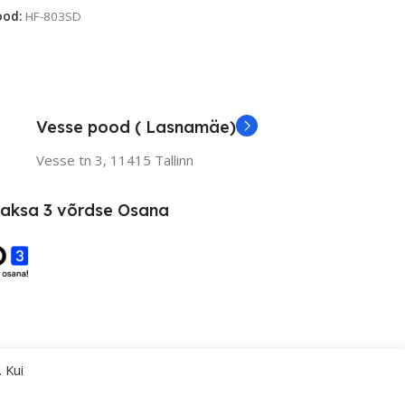
ood:
HF-803SD
Vesse pood ( Lasnamäe)
Vesse tn 3, 11415 Tallinn
aksa 3 võrdse Osana
 Kui