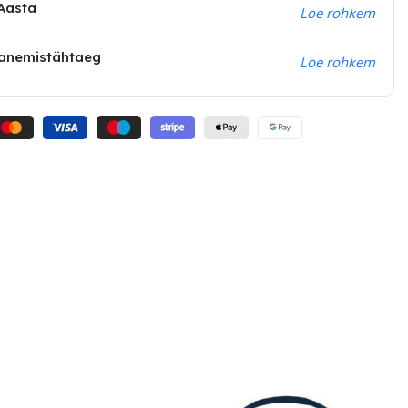
 Aasta
Loe rohkem
anemistähtaeg
Loe rohkem