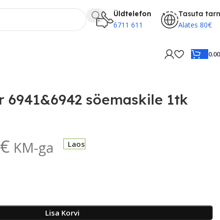
Üldtelefon
Tasuta tar
6711 611
Alates 80€
0.0
er 6941&6942 söemaskile 1tk
€
KM-ga
Laos
Lisa Korvi