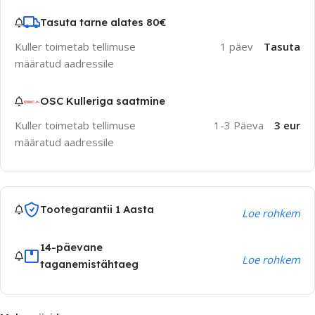
Tasuta tarne alates 80€
Kuller toimetab tellimuse
1 päev
Tasuta
määratud aadressile
OSC Kulleriga saatmine
Kuller toimetab tellimuse
1-3 Päeva
3 eur
määratud aadressile
Tootegarantii 1 Aasta
Loe rohkem
14-päevane
Loe rohkem
taganemistähtaeg