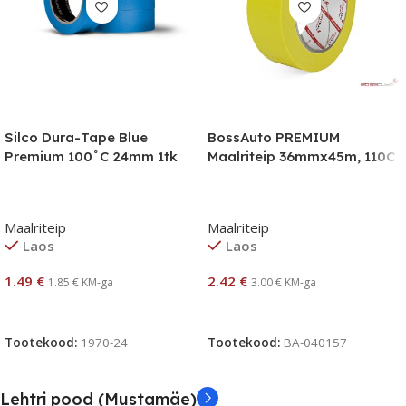
Silco Dura-Tape Blue
BossAuto PREMIUM
Premium 100˚C 24mm 1tk
Maalriteip 36mmx45m, 110C
Maalriteip
Maalriteip
Laos
Laos
1.49
€
2.42
€
1.85
€
KM-ga
3.00
€
KM-ga
Lisa Korvi
Lisa Korvi
Tootekood:
1970-24
Tootekood:
BA-040157
Lehtri pood (Mustamäe)