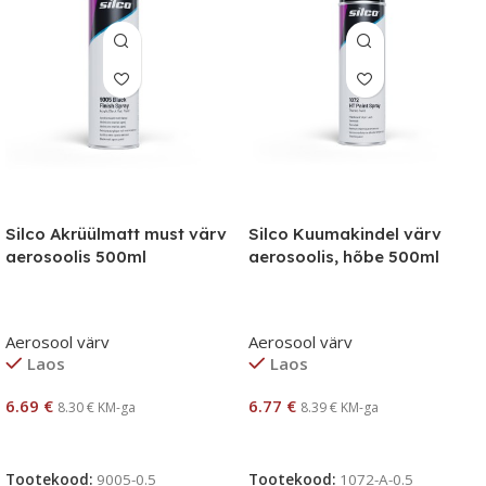
Silco Akrüülmatt must värv
Silco Kuumakindel värv
aerosoolis 500ml
aerosoolis, hõbe 500ml
Aerosool värv
Aerosool värv
Laos
Laos
6.69
€
6.77
€
8.30
€
KM-ga
8.39
€
KM-ga
Lisa Korvi
Lisa Korvi
Tootekood:
9005-0.5
Tootekood:
1072-A-0.5