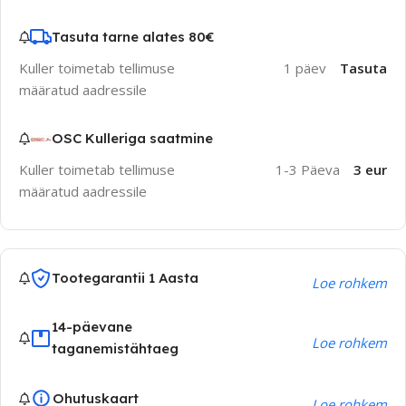
Tasuta tarne alates 80€
Kuller toimetab tellimuse
1 päev
Tasuta
määratud aadressile
OSC Kulleriga saatmine
Kuller toimetab tellimuse
1-3 Päeva
3 eur
määratud aadressile
Tootegarantii 1 Aasta
Loe rohkem
14-päevane
Loe rohkem
taganemistähtaeg
Ohutuskaart
Loe rohkem