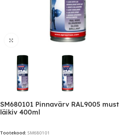
Click to enlarge
SM680101 Pinnavärv RAL9005 must
läikiv 400ml
Tootekood:
SM680101