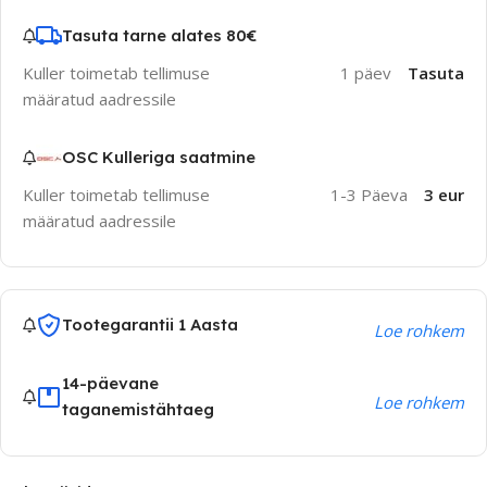
Tasuta tarne alates 80€
Kuller toimetab tellimuse
1 päev
Tasuta
määratud aadressile
OSC Kulleriga saatmine
Kuller toimetab tellimuse
1-3 Päeva
3 eur
määratud aadressile
Tootegarantii 1 Aasta
Loe rohkem
14-päevane
Loe rohkem
taganemistähtaeg