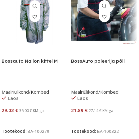
Bossauto Nailon kittel M
BossAuto poleerija põll
Maalriülikond/Kombed
Maalriülikond/Kombed
Laos
Laos
29.03
€
21.89
€
36.00
€
KM-ga
27.14
€
KM-ga
Lisa Korvi
Lisa Korvi
Tootekood:
BA-100279
Tootekood:
BA-100322