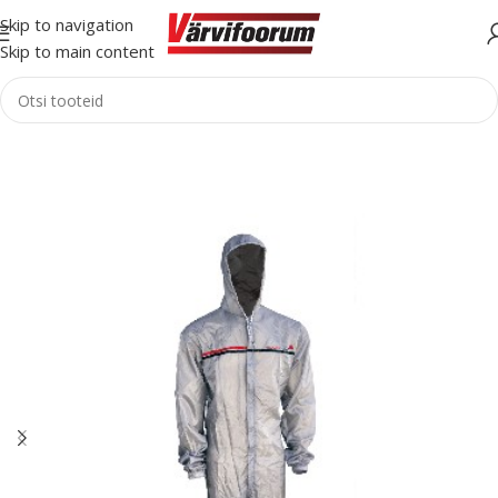
Skip to navigation
Skip to main content
Esileht
Tarvikud
Isikukaitsevahendid
Maalriülikond/Kombed