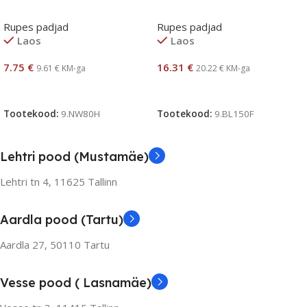
Rupes padjad
Rupes padjad
Laos
Laos
7.75
€
16.31
€
9.61
€
KM-ga
20.22
€
KM-ga
Lisa Korvi
Lisa Korvi
Tootekood:
9.NW80H
Tootekood:
9.BL150F
Lehtri pood (Mustamäe)
Lehtri tn 4,
11625 Tallinn
Aardla pood (Tartu)
Aardla 27, 50110 Tartu
Vesse pood ( Lasnamäe)