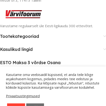
Vesse tn 3, 11415 Tallinn
Varustame regulaarselt üle Eesti ligikaudu 300 ettevõtet.
Tootekategooriad
Kasulikud lingid
ESTO Maksa 3 võrdse Osana
Kasutame oma veebisaidil küpsiseid, et anda teile kõige
asjakohasem kogemus, pidades meeles teie eelistusi ja
korduvaid külastusi. Kui klõpsate nupul „Nõustun”, nõustute
kõikide küpsiste kasutamisega varvifoorum.ee kodulehel.
© 2026 Värvifoorum. Kõik õigused kaitstud.
Privaatsustingimused