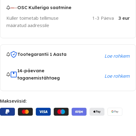
OSC Kulleriga saatmine
Kuller toimetab tellimuse
1-3 Päeva
3 eur
määratud aadressile
Tootegarantii 1 Aasta
Loe rohkem
14-päevane
Loe rohkem
taganemistähtaeg
Makseviisid: