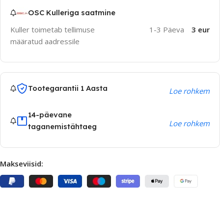
OSC Kulleriga saatmine
Kuller toimetab tellimuse
1-3 Päeva
3 eur
määratud aadressile
Tootegarantii 1 Aasta
Loe rohkem
14-päevane
Loe rohkem
taganemistähtaeg
Makseviisid: