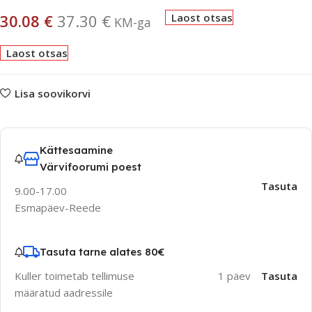
30.08
€
37.30
€
Laost otsas
KM-ga
Laost otsas
Lisa soovikorvi
Kättesaamine
Värvifoorumi poest
Tasuta
9.00-17.00
Esmapäev-Reede
Tasuta tarne alates 80€
Kuller toimetab tellimuse
1 päev
Tasuta
määratud aadressile