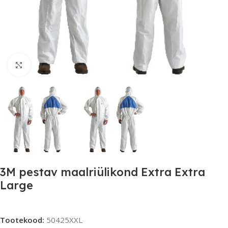
Click to enlarge
3M pestav maalriülikond Extra Extra
Large
Tootekood:
50425XXL