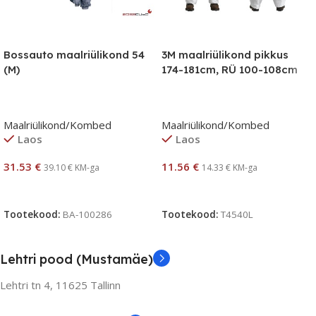
Bossauto maalriülikond 54
3M maalriülikond pikkus
(M)
174-181cm, RÜ 100-108cm
Maalriülikond/Kombed
Maalriülikond/Kombed
Laos
Laos
31.53
€
11.56
€
39.10
€
KM-ga
14.33
€
KM-ga
Lisa Korvi
Lisa Korvi
Tootekood:
BA-100286
Tootekood:
T4540L
Lehtri pood (Mustamäe)
Lehtri tn 4,
11625 Tallinn