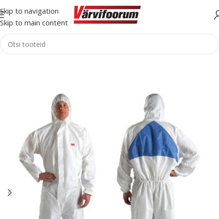
Skip to navigation
Skip to main content
Esileht
Tarvikud
Isikukaitsevahendid
Maalriülikond/Kombed