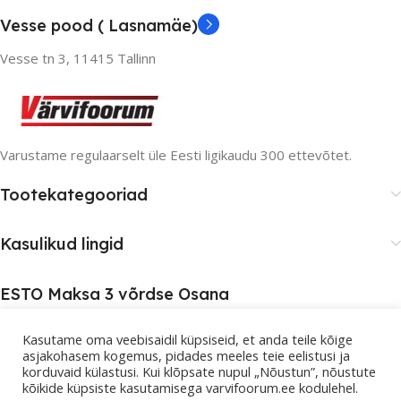
Vesse pood ( Lasnamäe)
Vesse tn 3, 11415 Tallinn
Varustame regulaarselt üle Eesti ligikaudu 300 ettevõtet.
Tootekategooriad
Kasulikud lingid
ESTO Maksa 3 võrdse Osana
Kasutame oma veebisaidil küpsiseid, et anda teile kõige
asjakohasem kogemus, pidades meeles teie eelistusi ja
korduvaid külastusi. Kui klõpsate nupul „Nõustun”, nõustute
kõikide küpsiste kasutamisega varvifoorum.ee kodulehel.
© 2026 Värvifoorum. Kõik õigused kaitstud.