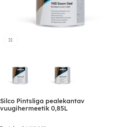
Click to enlarge
Silco Pintsliga pealekantav
vuugihermeetik 0,85L