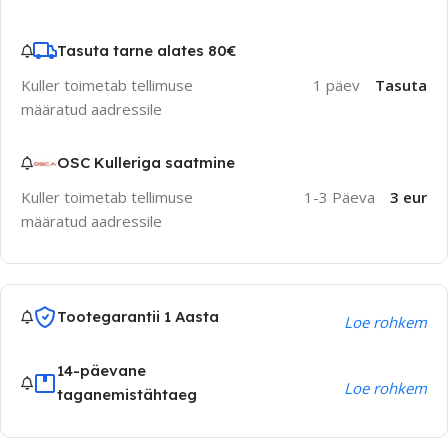
Tasuta tarne alates 80€
Kuller toimetab tellimuse
1 päev
Tasuta
määratud aadressile
OSC Kulleriga saatmine
Kuller toimetab tellimuse
1-3 Päeva
3 eur
määratud aadressile
Tootegarantii 1 Aasta
Loe rohkem
14-päevane
Loe rohkem
taganemistähtaeg