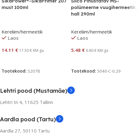
SikaPower®-SikaPrimer 207
Silco Pihustatav MS-
must 100ml
polümeerne vuugihermeetik,
hall 290ml
Kereliim/hermeetik
Kereliim/hermeetik
Laos
Laos
14.11
€
5.48
€
17.50
€
KM-ga
6.80
€
KM-ga
Lisa Korvi
Lisa Korvi
Tootekood:
S207B
Tootekood:
5040-C-0.29
Lehtri pood (Mustamäe)
Lehtri tn 4,
11625 Tallinn
Aardla pood (Tartu)
Aardla 27, 50110 Tartu