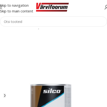
Skip to navigation
Skip to main content
Esileht
Tarvikud
Liimid ja tarvikud
Kereliim/hermeetik